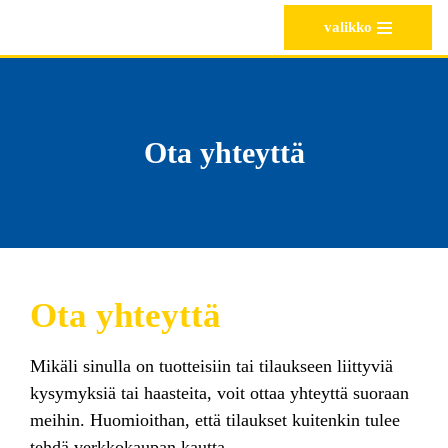
valikko
Siirry
suoraan
sisältöön
Ota yhteyttä
Ota yhteyttä
Mikäli sinulla on tuotteisiin tai tilaukseen liittyviä
kysymyksiä tai haasteita, voit ottaa yhteyttä suoraan
meihin. Huomioithan, että tilaukset kuitenkin tulee
tehdä verkkokaupan kautta.