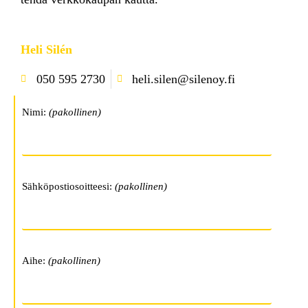
Heli Silén
050 595 2730
heli.silen@silenoy.fi
Nimi:
(pakollinen)
Sähköpostiosoitteesi:
(pakollinen)
Aihe:
(pakollinen)