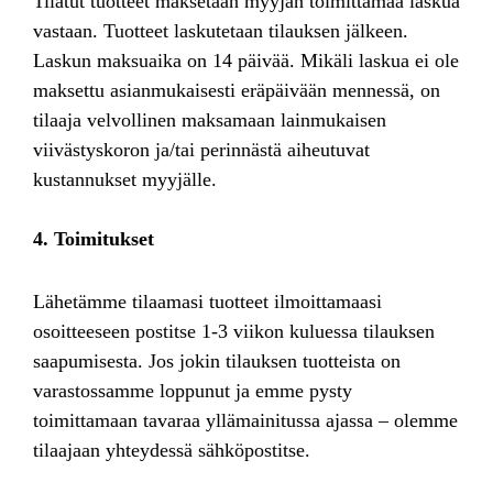
Tilatut tuotteet maksetaan myyjän toimittamaa laskua
vastaan. Tuotteet laskutetaan tilauksen jälkeen.
Laskun maksuaika on 14 päivää. Mikäli laskua ei ole
maksettu asianmukaisesti eräpäivään mennessä, on
tilaaja velvollinen maksamaan lainmukaisen
viivästyskoron ja/tai perinnästä aiheutuvat
kustannukset myyjälle.
4. Toimitukset
Lähetämme tilaamasi tuotteet ilmoittamaasi
osoitteeseen postitse 1-3 viikon kuluessa tilauksen
saapumisesta. Jos jokin tilauksen tuotteista on
varastossamme loppunut ja emme pysty
toimittamaan tavaraa yllämainitussa ajassa – olemme
tilaajaan yhteydessä sähköpostitse.