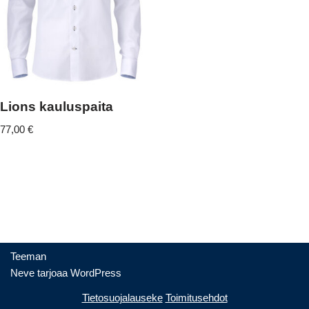
Lions kauluspaita
77,00
€
Teeman
Neve
tarjoaa
WordPress
Tietosuojalauseke
Toimitusehdot