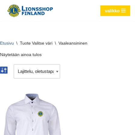
valikko
Siirry
suoraan
sisältöön
Etusivu
\
Tuote Valitse väri
\
Vaaleansininen
Näytetään ainoa tulos